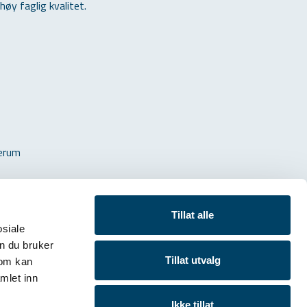
øy faglig kvalitet.
ærum
Tillat alle
osiale
n du bruker
Tillat utvalg
Rådhuskvartalet, Rådhustorget 5, Sandvika
som kan
Postboks 216, 1300 Sandvika
mlet inn
Ikke tillat