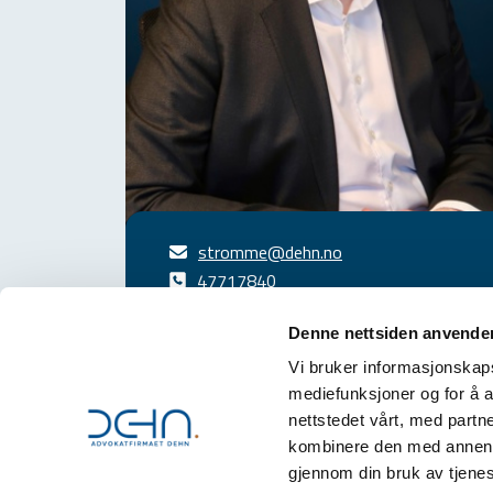
stromme@dehn.no
47717840
Denne nettsiden anvende
Vi bruker informasjonskapsl
mediefunksjoner og for å a
Advokatfirmaet Deh
nettstedet vårt, med part
org.nr.: 921 625 189
kombinere den med annen in
gjennom din bruk av tjene