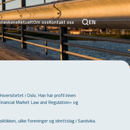
EN
neskene
Aktuelt
Om oss
Kontakt oss
iversitetet i Oslo. Han har profil innen
Financial Market Law and Regulation» og
itikken, ulike foreninger og idrettslag i Sandvika.