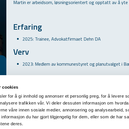
Martin er arbeidsom, løsningsorientert og opptatt av å yte h
Erfaring
2025: Trainee, Advokatfirmaet Dehn DA
Verv
2023: Medlem av kommunestyret og planutvalget i B
r cookies
er for å gi innhold og annonser et personlig preg, for å levere s
nalysere trafikken vår. Vi deler dessuten informasjon om hvorda
n DA
+47 67 21 69 00
nerne våre innen sosiale medier, annonsering og analysearbeid, 
post@dehn.no
formasjon du har gjort tilgjengelig for dem, eller som de har sa
stene deres.