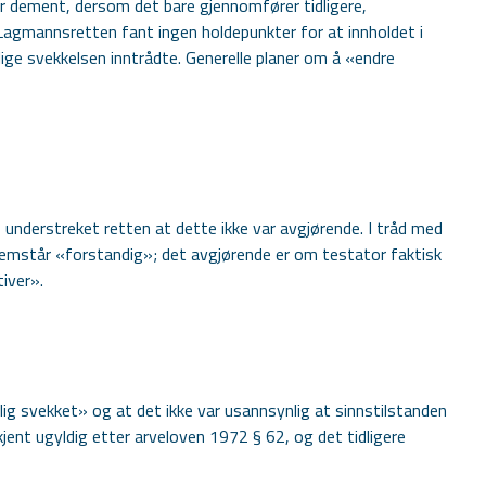
er dement, dersom det bare gjennomfører tidligere,
. Lagmannsretten fant ingen holdepunkter for at innholdet i
ige svekkelsen inntrådte. Generelle planer om å «endre
understreket retten at dette ikke var avgjørende. I tråd med
 fremstår «forstandig»; det avgjørende er om testator faktisk
iver».
ig svekket» og at det ikke var usannsynlig at sinnstilstanden
jent ugyldig etter arveloven 1972 § 62, og det tidligere