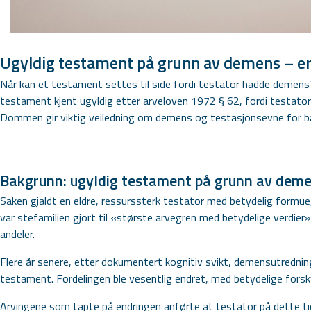
Ugyldig testament på grunn av demens – er
Når kan et testament settes til side fordi testator hadde demens
testament kjent ugyldig etter arveloven 1972 § 62, fordi testator
Dommen gir viktig veiledning om demens og testasjonsevne for bå
Bakgrunn: ugyldig testament på grunn av dem
Saken gjaldt en eldre, ressurssterk testator med betydelig formue,
var stefamilien gjort til «største arvegren med betydelige verdie
andeler.
Flere år senere, etter dokumentert kognitiv svikt, demensutredni
testament. Fordelingen ble vesentlig endret, med betydelige fors
Arvingene som tapte på endringen anførte at testator på dette t