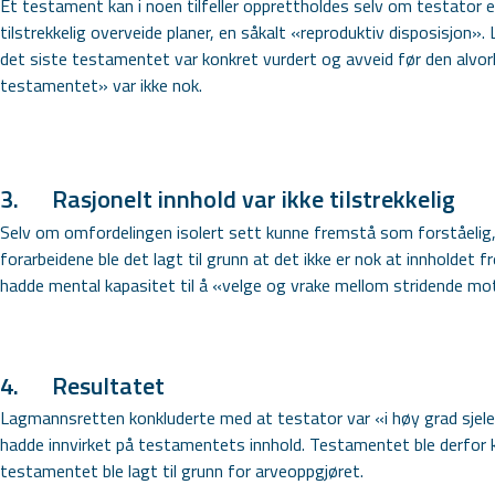
Et testament kan i noen tilfeller opprettholdes selv om testator 
tilstrekkelig overveide planer, en såkalt «reproduktiv disposisjon»
det siste testamentet var konkret vurdert og avveid før den alvorl
testamentet» var ikke nok.
3.
Rasjonelt innhold var ikke tilstrekkelig
Selv om omfordelingen isolert sett kunne fremstå som forståelig, 
forarbeidene ble det lagt til grunn at det ikke er nok at innholdet
hadde mental kapasitet til å «velge og vrake mellom stridende mot
4.
Resultatet
Lagmannsretten konkluderte med at testator var «i høy grad sjelel
hadde innvirket på testamentets innhold. Testamentet ble derfor k
testamentet ble lagt til grunn for arveoppgjøret.