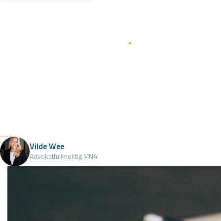
Ugyl
Når kan et te
fra Borgarting
62, fordi t
Dommen gir v
Vilde Wee
Advokatfullmektig MNA