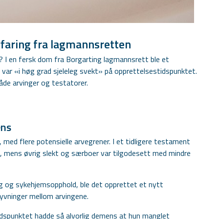
faring fra lagmannsretten
? I en fersk dom fra Borgarting lagmannsrett ble et
 var «i høg grad sjeleleg svekt» på opprettelsestidspunktet.
de arvinger og testatorer.
ens
 med flere potensielle arvegrener. I et tidligere testament
r», mens øvrig slekt og særboer var tilgodesett med mindre
ng og sykehjemsopphold, ble det opprettet et nytt
kyvninger mellom arvingene.
idspunktet hadde så alvorlig demens at hun manglet