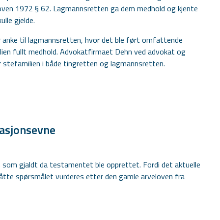
eloven 1972 § 62. Lagmannsretten ga dem medhold og kjente
lle gjelde.
r anke til lagmannsretten, hvor det ble ført omfattende
ilien fullt medhold. Advokatfirmaet Dehn ved advokat og
 stefamilien i både tingretten og lagmannsretten.
tasjonsevne
 som gjaldt da testamentet ble opprettet. Fordi det aktuelle
måtte spørsmålet vurderes etter den gamle arveloven fra