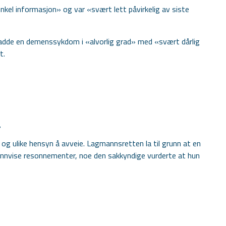
enkel informasjon» og var «svært lett påvirkelig av siste
adde en demenssykdom i «alvorlig grad» med «svært dårlig
t.
r
g ulike hensyn å avveie. Lagmannsretten la til grunn at en
 trinnvise resonnementer, noe den sakkyndige vurderte at hun