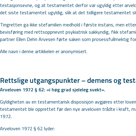
testasjonsevne, og at testamentet derfor var ugyldig etter arv
det siste testamentet ugyldig, slik at det tidligere testamentet sku
Tingretten ga ikke stefamilien medhold i første instans, men ette
bevisføring med rettsoppnevnt psykiatrisk sakkyndig, fikk stefam
partner Ellen Dehn Arvesen førte saken som prosessfullmektig for
Alle navn i denne artikkelen er anonymisert.
Rettslige utgangspunkter – demens og tes
Arveloven 1972 § 62: «i høg grad sjeleleg svekt».
Gyldigheten av en testamentarisk disposisjon avgjøres etter loven
testamentet ble opprettet før den nye arveloven trådte i kraft, 
1972.
Arveloven 1972 § 62 lyder: