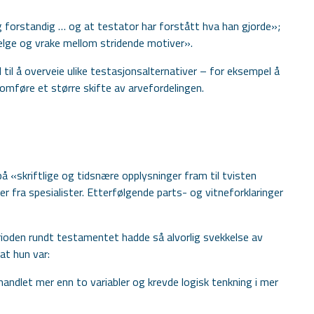
 og forstandig … og at testator har forstått hva han gjorde»;
elge og vrake mellom stridende motiver».
til å overveie ulike testasjonsalternativer – for eksempel å
nomføre et større skifte av arvefordelingen.
 «skriftlige og tidsnære opplysninger fram til tvisten
r fra spesialister. Etterfølgende parts- og vitneforklaringer
ioden rundt testamentet hadde så alvorlig svekkelse av
at hun var:
andlet mer enn to variabler og krevde logisk tenkning i mer