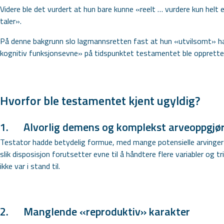
Videre ble det vurdert at hun bare kunne «reelt … vurdere kun helt 
taler».
På denne bakgrunn slo lagmannsretten fast at hun «utvilsomt» h
kognitiv funksjonsevne» på tidspunktet testamentet ble opprette
Hvorfor ble testamentet kjent ugyldig?
1.
Alvorlig demens og komplekst arveoppgjø
Testator hadde betydelig formue, med mange potensielle arvinger o
slik disposisjon forutsetter evne til å håndtere flere variabler og
ikke var i stand til.
2.
Manglende «reproduktiv» karakter