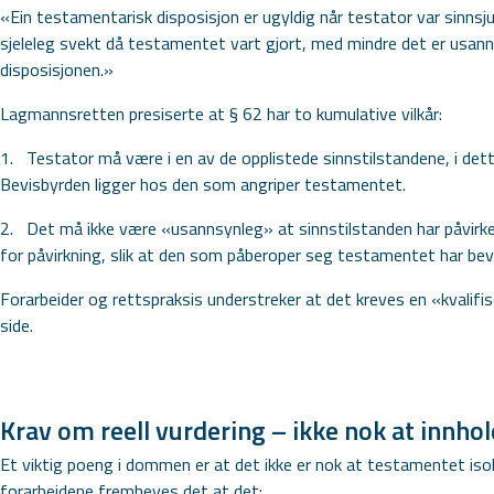
«Ein testamentarisk disposisjon er ugyldig når testator var sinnsjuk 
sjeleleg svekt då testamentet vart gjort, med mindre det er usann
disposisjonen.»
Lagmannsretten presiserte at § 62 har to kumulative vilkår:
1.
Testator må være i en av de opplistede sinnstilstandene, i dette
Bevisbyrden ligger hos den som angriper testamentet.
2.
Det må ikke være «usannsynleg» at sinnstilstanden har påvirke
for påvirkning, slik at den som påberoper seg testamentet har bev
Forarbeider og rettspraksis understreker at det kreves en «kvalifis
side.
Krav om reell vurdering – ikke nok at innhol
Et viktig poeng i dommen er at det ikke er nok at testamentet isol
forarbeidene fremheves det at det: