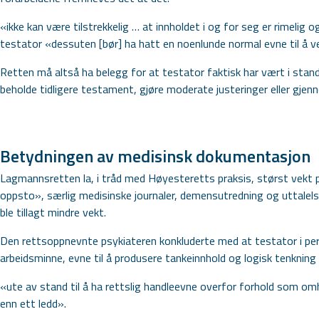
«ikke kan være tilstrekkelig … at innholdet i og for seg er rimelig
testator «dessuten [bør] ha hatt en noenlunde normal evne til å v
Retten må altså ha belegg for at testator faktisk har vært i stand 
beholde tidligere testament, gjøre moderate justeringer eller gjen
Betydningen av medisinsk dokumentasjon
Lagmannsretten la, i tråd med Høyesteretts praksis, størst vekt på
oppsto», særlig medisinske journaler, demensutredning og uttalelse
ble tillagt mindre vekt.
Den rettsoppnevnte psykiateren konkluderte med at testator i per
arbeidsminne, evne til å produsere tankeinnhold og logisk tenkning 
«ute av stand til å ha rettslig handleevne overfor forhold som omh
enn ett ledd».