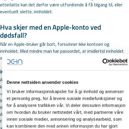
etterlatte kan det derfor være utfordrende å få tilgang til, eller
eventuelt slette, innholdet.
Hva skjer med en Apple-konto ved
dødsfall?
Når en Apple-bruker går bort, forsvinner ikke kontoen og
innholdet. Med mindre man har passordet, er imidlertid innholdet
sperret.
Kontoarving - tilgang til Apple-kontoen
Apple har likevel ordninger for at pårørende kan få tilgang til
Denne nettsiden anvender cookies
kontoen. Den enkleste måten er at Apple-brukere kan legge til en
Vi bruker informasjonskapsler for å gi innhold og annonser
«konto-arving» mens man fortsatt er i live. Dette gjøres under;
et personlig preg, for å levere sosiale mediefunksjoner og
Innstillinger – Trykk på navnet ditt – Pålogging og sikkerhet –
for å analysere trafikken vår. Vi deler dessuten informasjon
Kontoarving. Da gir man bort tilgang til dataene man har lagret i
om hvordan du bruker nettstedet vårt, med partnerne våre
Apple-kontoen sin. Har man fått tildelt rollen som konto-arving,
innen sosiale medier, annonsering og analysearbeid, som
får man en unik tilgangsnøkkel. Men denne kan bare brukes etter
kan kombinere den med annen informasjon du har gjort
at brukeren har gått bort, og bortgangen må dokumenteres