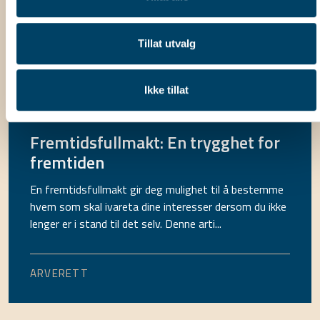
verdiene dine etter din død, og kan bidra til å unngå
konflikter mellom arvingene.
Tillat utvalg
ARVERETT
Ikke tillat
Fremtidsfullmakt: En trygghet for
fremtiden
En fremtidsfullmakt gir deg mulighet til å bestemme
hvem som skal ivareta dine interesser dersom du ikke
lenger er i stand til det selv. Denne arti...
ARVERETT